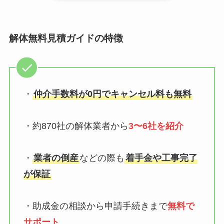
解体無料見積ガイドの特徴
・
仲介手数料が0円でキャンセル料も無料
・約870社の解体業者から
3〜6社を紹介
・
業者の倒産
などの際も
着手金や工事完了
が保証
・助成金の相談から申請手続きまで
無料で
サポート