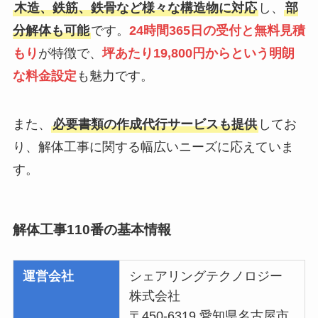
木造、鉄筋、鉄骨など様々な構造物に対応
し、
部
分解体も可能
です。
24時間365日の受付と無料見積
もり
が特徴で、
坪あたり19,800円からという明朗
な料金設定
も魅力です。
また、
必要書類の作成代行サービスも提供
してお
り、解体工事に関する幅広いニーズに応えていま
す。
解体工事110番の基本情報
運営会社
シェアリングテクノロジー
株式会社
〒450-6319 愛知県名古屋市