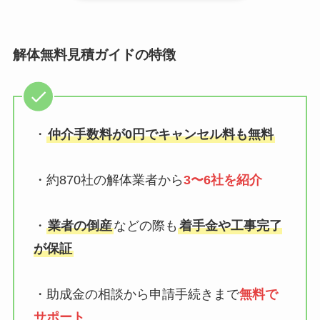
解体無料見積ガイドの特徴
・
仲介手数料が0円でキャンセル料も無料
・約870社の解体業者から
3〜6社を紹介
・
業者の倒産
などの際も
着手金や工事完了
が保証
・助成金の相談から申請手続きまで
無料で
サポート