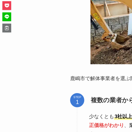
鹿嶋市で解体事業者を選ぶ
STEP
複数の業者か
少なくとも
3社以
正価格がわかり
、