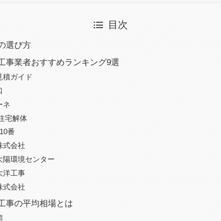
目次
の選び方
工事業者おすすめランキング9選
見積ガイド
口
ーネ
住宅解体
10番
株式会社
大陽環境センター
大洋工事
株式会社
工事の平均相場とは
類