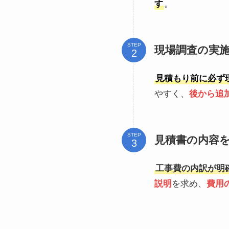
す
。
STEP
現場調査の実
見積もり前に必ず
やすく、
後から追
STEP
見積書の内容
工事費の内訳が明
説明
を求め、
費用