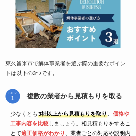
東久留米市で解体事業者を選ぶ際の重要なポイン
トは以下の3つです。
STEP
複数の業者から見積もりを取る
少なくとも
3社以上から見積もりを取り
、
価格や
工事内容を比較
しましょう。
相見積もりをするこ
とで
適正価格がわかり
、
業者ごとの対応や説明内