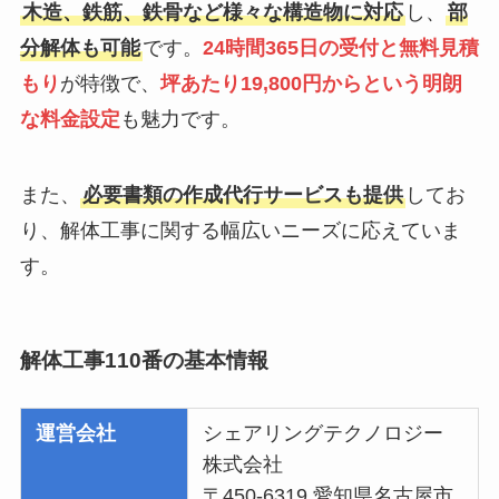
木造、鉄筋、鉄骨など様々な構造物に対応
し、
部
分解体も可能
です。
24時間365日の受付と無料見積
もり
が特徴で、
坪あたり19,800円からという明朗
な料金設定
も魅力です。
また、
必要書類の作成代行サービスも提供
してお
り、解体工事に関する幅広いニーズに応えていま
す。
解体工事110番の基本情報
運営会社
シェアリングテクノロジー
株式会社
〒450-6319 愛知県名古屋市