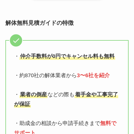
解体無料見積ガイドの特徴
・
仲介手数料が0円でキャンセル料も無料
・約870社の解体業者から
3〜6社を紹介
・
業者の倒産
などの際も
着手金や工事完了
が保証
・助成金の相談から申請手続きまで
無料で
サポート