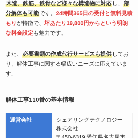
木造、鉄筋、鉄骨など様々な構造物に対応
し、
部
分解体も可能
です。
24時間365日の受付と無料見積
もり
が特徴で、
坪あたり19,800円からという明朗
な料金設定
も魅力です。
また、
必要書類の作成代行サービスも提供
してお
り、解体工事に関する幅広いニーズに応えていま
す。
解体工事110番の基本情報
運営会社
シェアリングテクノロジー
株式会社
〒450-6319 愛知県名古屋市