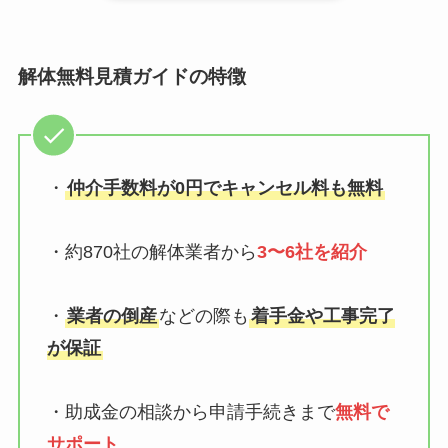
解体無料見積ガイドの特徴
・
仲介手数料が0円でキャンセル料も無料
・約870社の解体業者から
3〜6社を紹介
・
業者の倒産
などの際も
着手金や工事完了
が保証
・助成金の相談から申請手続きまで
無料で
サポート